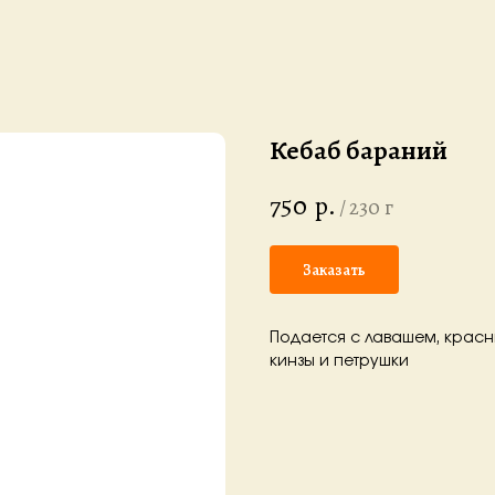
Кебаб бараний
750
р.
/
230 г
Заказать
Подается с лавашем, крас
кинзы и петрушки