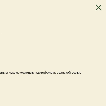
й
реным луком, молодым картофелем, сванской солью