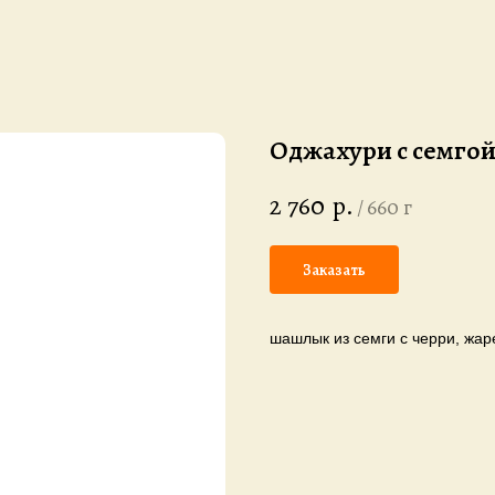
Оджахури с семго
2 760
р.
/
660 г
Заказать
шашлык из семги с черри, жа