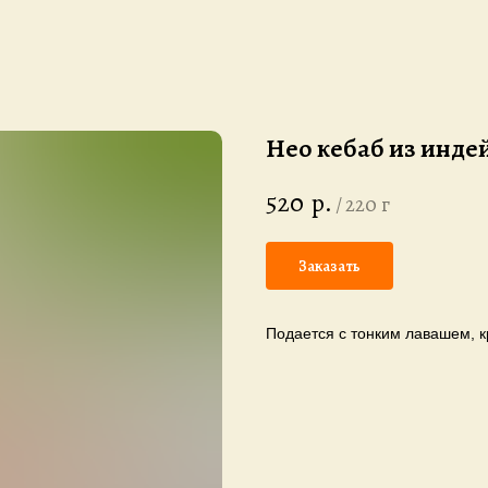
Нео кебаб из инде
520
р.
/
220 г
Заказать
Подается с тонким лавашем, к