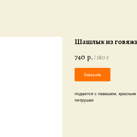
Шашлык из говяжь
740
р.
/
180 г
Заказать
подается с лавашем, красным
петрушки